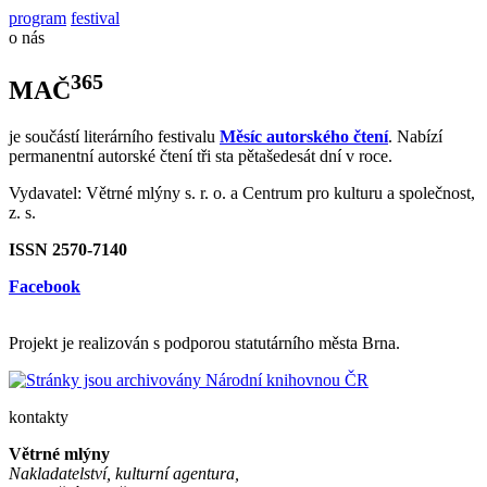
program
festival
o nás
365
MAČ
je součástí literárního festivalu
Měsíc autorského čtení
. Nabízí
permanentní autorské čtení tři sta pětašedesát dní v roce.
Vydavatel: Větrné mlýny s. r. o. a Centrum pro kulturu a společnost,
z. s.
ISSN 2570-7140
Facebook
Projekt je realizován s podporou statutárního města Brna.
kontakty
Větrné mlýny
Nakladatelství, kulturní agentura,