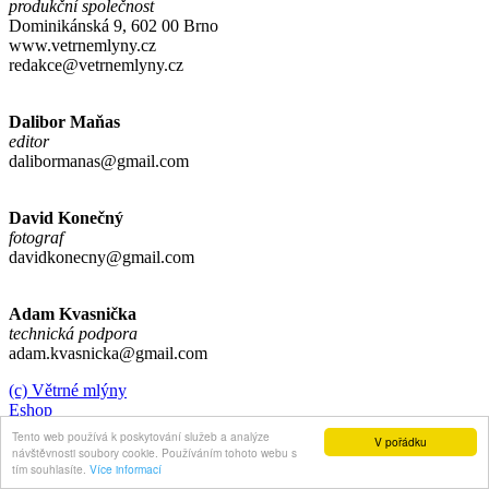
produkční společnost
Dominikánská 9, 602 00 Brno
www.vetrnemlyny.cz
redakce@vetrnemlyny.cz
Dalibor Maňas
editor
dalibormanas@gmail.com
David Konečný
fotograf
davidkonecny@gmail.com
Adam Kvasnička
technická podpora
adam.kvasnicka@gmail.com
(c) Větrné mlýny
Eshop
O nás
Tento web používá k poskytování služeb a analýze
V pořádku
návštěvnosti soubory cookie. Používáním tohoto webu s
tím souhlasíte.
Více informací